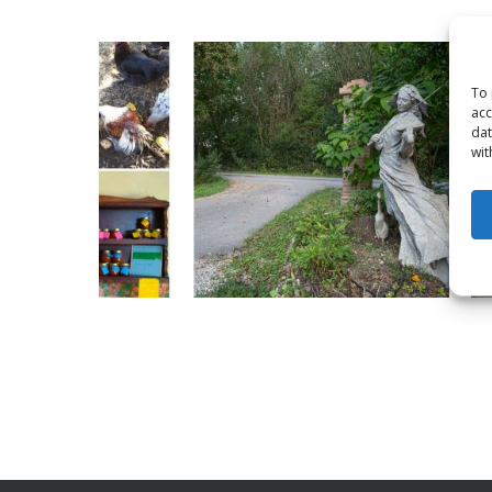
To 
acc
dat
wit