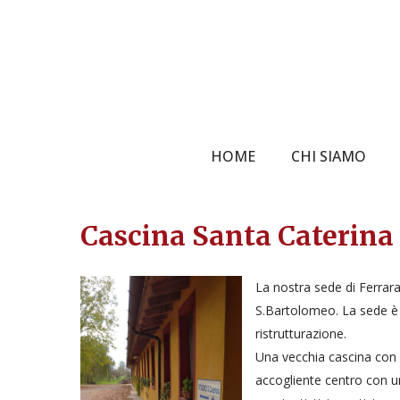
Skip
to
main
content
HOME
CHI SIAMO
Cascina Santa Caterina 
La nostra sede di Ferrar
S.Bartolomeo. La sede è st
ristrutturazione.
Una vecchia cascina con f
accogliente centro con u
Hit enter to search or ESC to close