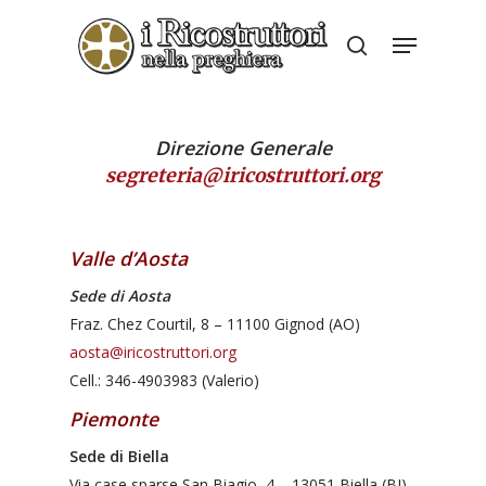
Skip
Menu
to
search
Close
main
Menu
content
Direzione Generale
segreteria@iricostruttori.org
Valle d’Aosta
Sede di Aosta
Fraz. Chez Courtil, 8 – 11100 Gignod (AO)
aosta@iricostruttori.org
Cell.: 346-4903983 (Valerio)
Piemonte
Sede di Biella
Via case sparse San Biagio, 4 – 13051 Biella (BI)