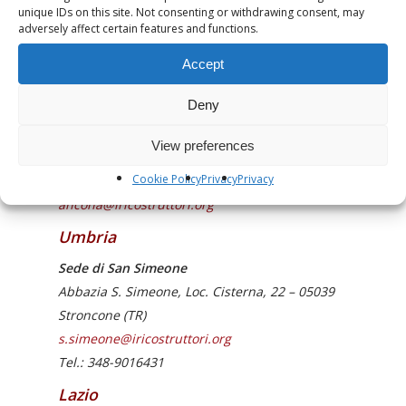
Sede di Pistoia
– Sede temporaneamente non
unique IDs on this site. Not consenting or withdrawing consent, may
adversely affect certain features and functions.
attiva
Via Cammelli, 1-3 – 51100 Pistoia (PT)
Accept
Deny
Marche
View preferences
Sede di
Ancona
Cookie Policy
Privacy
Privacy
Corso Carlo Alberto, 73 – 60127 Ancona (AN)
ancona@iricostruttori.org
Umbria
Sede di San Simeone
Abbazia S. Simeone, Loc. Cisterna, 22 – 05039
Stroncone (TR)
s.simeone@iricostruttori.org
Tel.: 348-9016431
Lazio