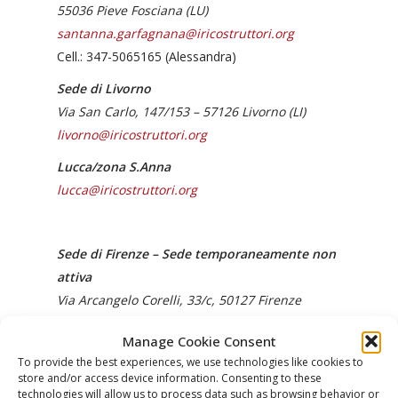
55036 Pieve Fosciana (LU)
santanna.garfagnana@iricostruttori.org
Cell.: 347-5065165 (Alessandra)
Sede di Livorno
Via San Carlo, 147/153 – 57126 Livorno (LI)
livorno@iricostruttori.org
Lucca/zona S.Anna
lucca@iricostruttori.org
Sede di Firenze –
Sede temporaneamente non
attiva
Via Arcangelo Corelli, 33/c, 50127 Firenze
Sede di Lucca/Capannori – Sede
Manage Cookie Consent
temporaneamente non attiva
To provide the best experiences, we use technologies like cookies to
Viale Europa, 76C – 55013 Lammari (LU)
store and/or access device information. Consenting to these
technologies will allow us to process data such as browsing behavior or