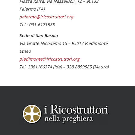
Piazza Kalsa, via Nassaiuoli, 12 –
90133
Palermo (
PA)
palermo@iricostruttori.org
Tel.: 091-6171585
Sede di San Basilio
Via Grotte Nicodemo 15 – 95017 Piedimonte
Etneo
piedimonte@iricostruttori.org
Tel. 3381166374 (Ida) – 328 8859585 (Mauro)