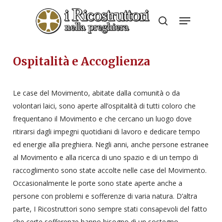
Skip
Menu
to
search
Close
main
Menu
content
Ospitalità e Accoglienza
Le case del Movimento, abitate dalla comunità o da
volontari laici, sono aperte all’ospitalità di tutti coloro che
frequentano il Movimento e che cercano un luogo dove
ritirarsi dagli impegni quotidiani di lavoro e dedicare tempo
ed energie alla preghiera. Negli anni, anche persone estranee
al Movimento e alla ricerca di uno spazio e di un tempo di
raccoglimento sono state accolte nelle case del Movimento.
Occasionalmente le porte sono state aperte anche a
persone con problemi e sofferenze di varia natura. D’altra
parte, I Ricostruttori sono sempre stati consapevoli del fatto
che certe sofferenze hanno bisogno di un sostegno