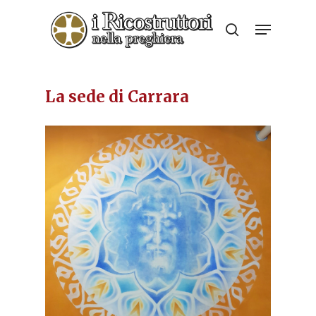
Skip
Menu
to
search
Close
main
Menu
content
La sede di Carrara