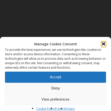
Next Post
Manage Cookie Consent
Corso di Meditazione
To provide the best experiences, we use technologies like cookies to
store and/or access device information. Consenting to these
technologies will allow us to process data such as browsing behavior or
unique IDs on this site. Not consenting or withdrawing consent, may
adversely affect certain features and functions.
Accept
Deny
View preferences
Cookie Policy
Privacy
Privacy