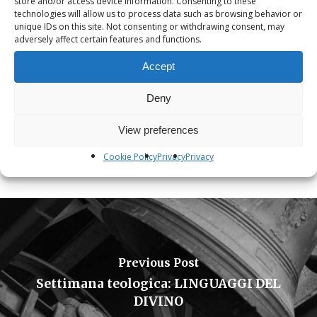
store and/or access device information. Consenting to these
Localitá
technologies will allow us to process data such as browsing behavior or
Devadatta Firenze
unique IDs on this site. Not consenting or withdrawing consent, may
adversely affect certain features and functions.
Categoria Evento
Accept
Deny
Firenze
View preferences
Cookie Policy
Privacy
Privacy
Visualizzazioni :
932
Previous Post
Settimana teologica: LINGUAGGI DEL
DIVINO