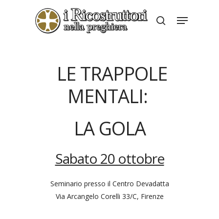
Skip
Menu
to
search
Close
main
Menu
content
LE TRAPPOLE
MENTALI:
LA GOLA
Sabato 20 ottobre
Seminario presso il Centro Devadatta
Via Arcangelo Corelli 33/C, Firenze