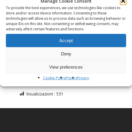
Manage Cookie Consent
Data
To provide the best experiences, we use technologies like cookies to
Date(s) - 08/01/2024 - 31/07/2024
store and/or access device information. Consenting to these
technologies will allow us to process data such as browsing behavior or
unique IDs on this site. Not consenting or withdrawing consent, may
Localitá
adversely affect certain features and functions.
Devadatta Torino
Accept
Categoria Evento
Deny
View preferences
Torino
Cookie Policy
Privacy
Privacy
Visualizzazioni :
531