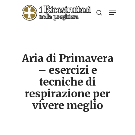
Skip
Menu
to
search
Close
main
Menu
content
Aria di Primavera
– esercizi e
tecniche di
respirazione per
vivere meglio