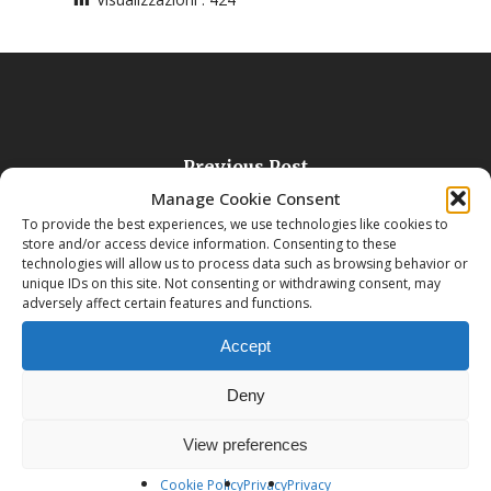
Previous Post
Attività Gennaio Febbraio 2018
Manage Cookie Consent
To provide the best experiences, we use technologies like cookies to
store and/or access device information. Consenting to these
technologies will allow us to process data such as browsing behavior or
unique IDs on this site. Not consenting or withdrawing consent, may
adversely affect certain features and functions.
Accept
Deny
Next Post
View preferences
I COLORI DELLE EMOZIONI
Cookie Policy
Privacy
Privacy