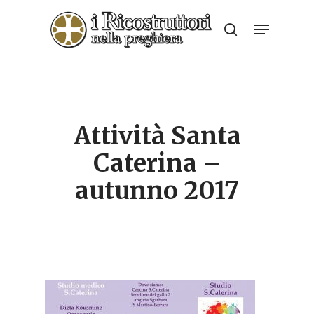
Skip
Menu
to
search
Close
main
Menu
content
Attività Santa
Caterina –
autunno 2017