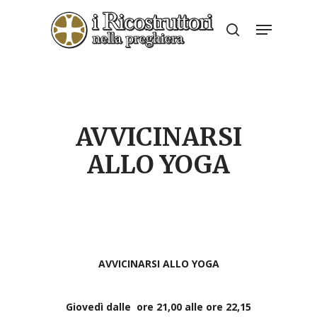
Skip
Menu
to
search
Close
main
Menu
content
AVVICINARSI
ALLO YOGA
AVVICINARSI ALLO YOGA
Giovedì dalle
ore 21,00 alle ore 22,15