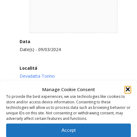
Data
Date(s) - 09/03/2024
Localitá
Devadatta Torino
Manage Cookie Consent
Categoria Evento
To provide the best experiences, we use technologies like cookies to
store and/or access device information. Consenting to these
technologies will allow us to process data such as browsing behavior or
unique IDs on this site. Not consenting or withdrawing consent, may
Torino
adversely affect certain features and functions.
Accept
Visualizzazioni :
545