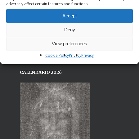
19021 Arcola (Sp)
adversely affect certain features and functions.
Sede centrale:
Accept
Via Bardonecchia, 77/16
10139 Torino (TO)
Deny
Email: segreteria@iricostruttori.org
View preferences
Cookie Policy
Privacy
Privacy
CALENDARIO 2026