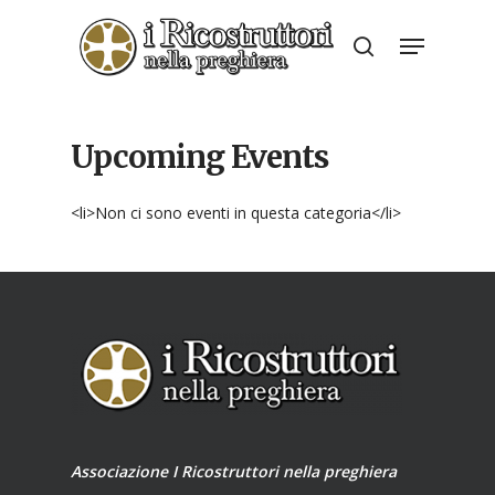
Skip
Menu
to
search
Close
main
Menu
content
Upcoming Events
<li>Non ci sono eventi in questa categoria</li>
Associazione I Ricostruttori nella preghiera