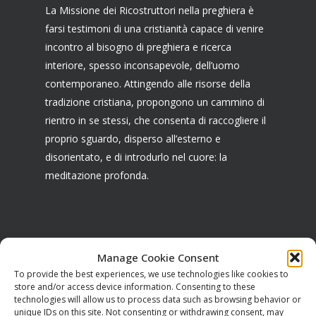
La Missione dei Ricostruttori nella preghiera è
farsi testimoni di una cristianità capace di venire
incontro al bisogno di preghiera e ricerca
interiore, spesso inconsapevole, dell’uomo
contemporaneo. Attingendo alle risorse della
tradizione cristiana, propongono un cammino di
rientro in se stessi, che consenta di raccogliere il
proprio sguardo, disperso all’esterno e
disorientato, e di introdurlo nel cuore: la
meditazione profonda.
CONTATTI
Manage Cookie Consent
To provide the best experiences, we use technologies like cookies to
Sede legale:
store and/or access device information. Consenting to these
technologies will allow us to process data such as browsing behavior or
Via Serra di Baccano, 15
unique IDs on this site. Not consenting or withdrawing consent, may