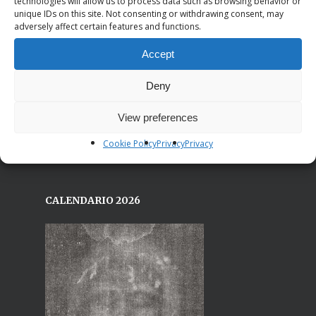
technologies will allow us to process data such as browsing behavior or
Sede legale:
unique IDs on this site. Not consenting or withdrawing consent, may
Via Serra di Baccano, 15
adversely affect certain features and functions.
19021 Arcola (Sp)
Accept
Sede centrale:
Via Bardonecchia, 77/16
Deny
10139 Torino (TO)
View preferences
Email: segreteria@iricostruttori.org
Cookie Policy
Privacy
Privacy
CALENDARIO 2026