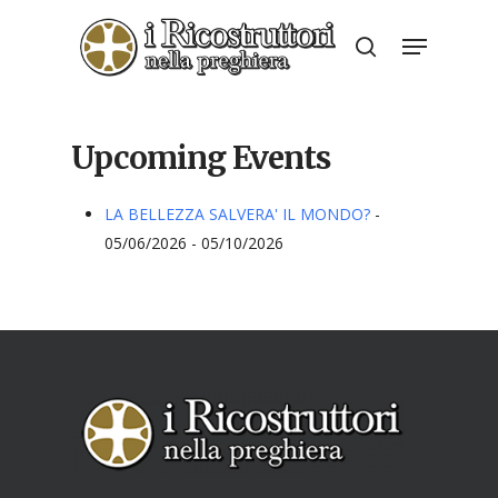
Skip
Menu
to
search
Close
main
Menu
content
Upcoming Events
LA BELLEZZA SALVERA' IL MONDO?
-
05/06/2026 - 05/10/2026