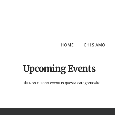
Skip
to
main
content
HOME
CHI SIAMO
Upcoming Events
Hit enter to search or ESC to close
<li>Non ci sono eventi in questa categoria</li>