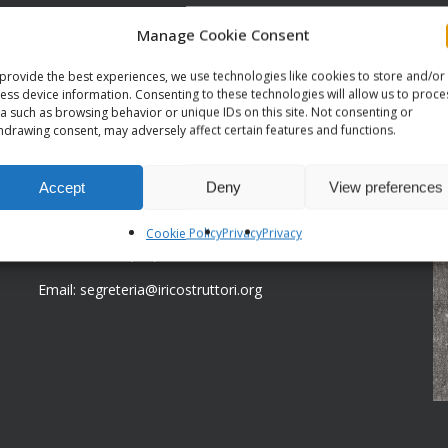
Manage Cookie Consent
CONTATTI
C
provide the best experiences, we use technologies like cookies to store and/or
ess device information. Consenting to these technologies will allow us to proce
a such as browsing behavior or unique IDs on this site. Not consenting or
Sede legale:
hdrawing consent, may adversely affect certain features and functions.
Via Serra di Baccano, 15
19021 Arcola (Sp)
Accept
Deny
View preferences
Sede centrale:
Via Bardonecchia, 77/16
Cookie Policy
Privacy
Privacy
10139 Torino (TO)
Email: segreteria@iricostruttori.org