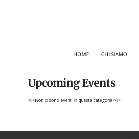
Skip
to
main
content
HOME
CHI SIAMO
Upcoming Events
Hit enter to search or ESC to close
<li>Non ci sono eventi in questa categoria</li>