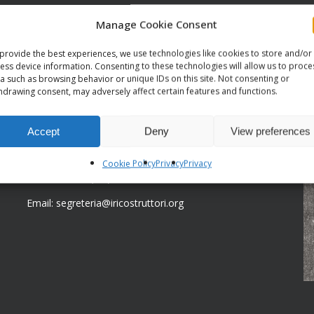
Manage Cookie Consent
CONTATTI
C
provide the best experiences, we use technologies like cookies to store and/or
ess device information. Consenting to these technologies will allow us to proce
a such as browsing behavior or unique IDs on this site. Not consenting or
Sede legale:
hdrawing consent, may adversely affect certain features and functions.
Via Serra di Baccano, 15
19021 Arcola (Sp)
Accept
Deny
View preferences
Sede centrale:
Via Bardonecchia, 77/16
Cookie Policy
Privacy
Privacy
10139 Torino (TO)
Email: segreteria@iricostruttori.org