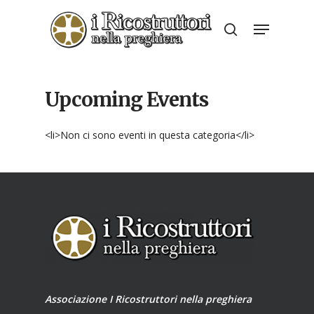
Skip
Menu
to
search
Close
main
Menu
content
Upcoming Events
<li>Non ci sono eventi in questa categoria</li>
Associazione I Ricostruttori nella preghiera