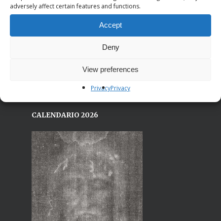
19021 Arcola (Sp)
adversely affect certain features and functions.
Sede centrale:
Accept
Via Bardonecchia, 77/16
10139 Torino (TO)
Deny
Email: segreteria@iricostruttori.org
View preferences
Privacy
Privacy
CALENDARIO 2026