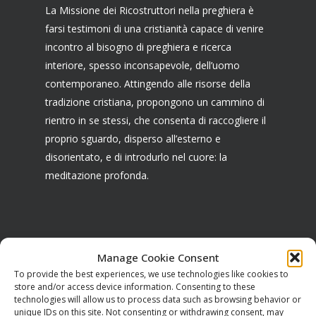
La Missione dei Ricostruttori nella preghiera è
farsi testimoni di una cristianità capace di venire
incontro al bisogno di preghiera e ricerca
interiore, spesso inconsapevole, dell’uomo
contemporaneo. Attingendo alle risorse della
tradizione cristiana, propongono un cammino di
rientro in se stessi, che consenta di raccogliere il
proprio sguardo, disperso all’esterno e
disorientato, e di introdurlo nel cuore: la
meditazione profonda.
CONTATTI
Manage Cookie Consent
To provide the best experiences, we use technologies like cookies to
Sede legale:
store and/or access device information. Consenting to these
technologies will allow us to process data such as browsing behavior or
Via Serra di Baccano, 15
unique IDs on this site. Not consenting or withdrawing consent, may