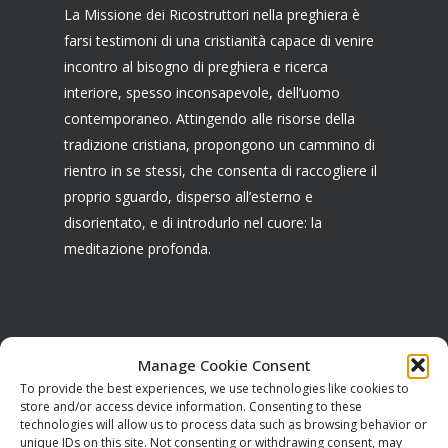
La Missione dei Ricostruttori nella preghiera è
farsi testimoni di una cristianità capace di venire
incontro al bisogno di preghiera e ricerca
interiore, spesso inconsapevole, dell’uomo
contemporaneo. Attingendo alle risorse della
tradizione cristiana, propongono un cammino di
rientro in se stessi, che consenta di raccogliere il
proprio sguardo, disperso all’esterno e
disorientato, e di introdurlo nel cuore: la
meditazione profonda.
CONTATTI
Manage Cookie Consent
To provide the best experiences, we use technologies like cookies to
Sede legale:
store and/or access device information. Consenting to these
technologies will allow us to process data such as browsing behavior or
Via Serra di Baccano, 15
unique IDs on this site. Not consenting or withdrawing consent, may