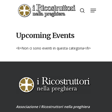
Skip
Menu
to
search
Close
main
Menu
content
Upcoming Events
<li>Non ci sono eventi in questa categoria</li>
Associazione I Ricostruttori nella preghiera