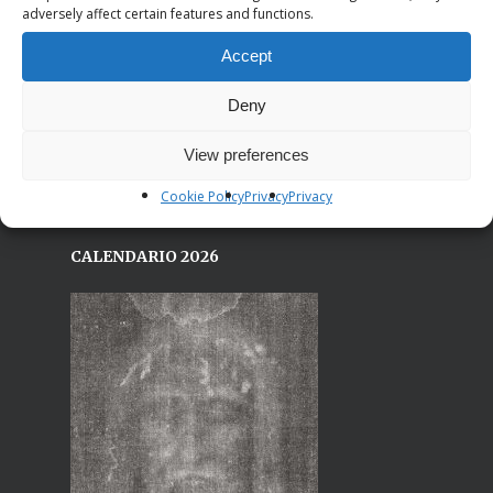
19021 Arcola (Sp)
adversely affect certain features and functions.
Sede centrale:
Accept
Via Bardonecchia, 77/16
10139 Torino (TO)
Deny
Email: segreteria@iricostruttori.org
View preferences
Cookie Policy
Privacy
Privacy
CALENDARIO 2026