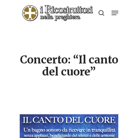
Skip
Menu
to
search
Close
main
Menu
content
Concerto: “Il canto
del cuore”