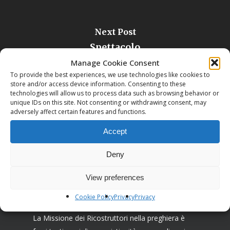
Next Post
Spettacolo
Manage Cookie Consent
To provide the best experiences, we use technologies like cookies to
store and/or access device information. Consenting to these
technologies will allow us to process data such as browsing behavior or
unique IDs on this site. Not consenting or withdrawing consent, may
adversely affect certain features and functions.
Accept
Deny
View preferences
Cookie Policy
Privacy
Privacy
Associazione I Ricostruttori nella preghiera
La Missione dei Ricostruttori nella preghiera è