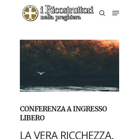
Skip
Menu
to
search
Close
main
Menu
content
CONFERENZA A INGRESSO
LIBERO
LA VERA RICCHEZZA.