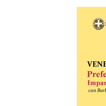
Hit enter to search or ESC to close