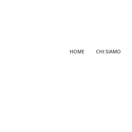
Skip
to
main
content
HOME
CHI SIAMO