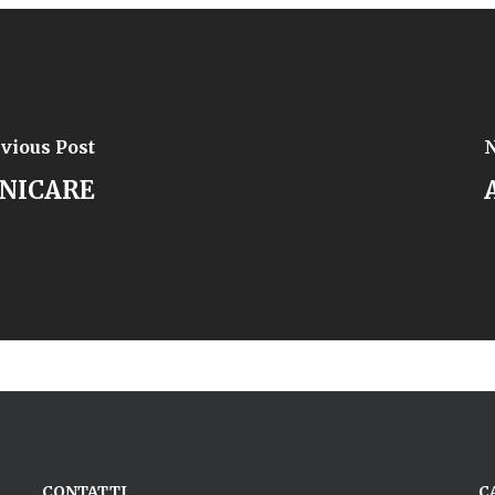
vious Post
N
UNICARE
CONTATTI
C