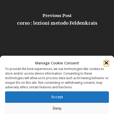
Previous Post
corso : lezioni metodo Feldenkrais
Manage Cookie Consent
To provide the best experiences, we use technologies like cookies to
store and/or access device information. Consenting to these
technologies will allow us to process data such as browsing behavior or
Next Post
unique IDs on this site. Not consenting or withdrawing consent, may
corso yoga
adversely affect certain features and functions.
Accept
Deny