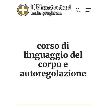
Skip
Menu
to
search
Close
main
Menu
content
corso di
linguaggio del
corpo e
autoregolazione