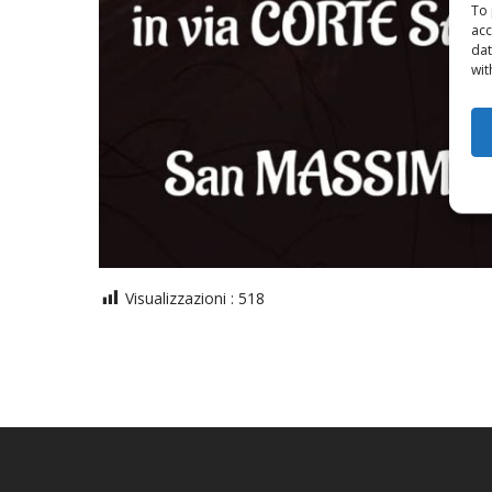
To 
acc
dat
wit
Visualizzazioni :
518