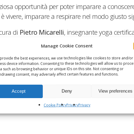
eziosa opportunità per poter imparare a conoscere 
e è vivere, imparare a respirare nel modo giusto sig
cura di
Pietro Micarelli
, insegnante yoga certific
Manage Cookie Consent
I posti sono limitati, è
NECESSARIA LA PREISCRIZIONE
:
provide the best experiences, we use technologies like cookies to store and/or
ess device information. Consenting to these technologies will allow us to proce
yoga.lu@tuttovita.it
a such as browsing behavior or unique IDs on this site. Not consenting or
hdrawing consent, may adversely affect certain features and functions.
impedimento le fosse impossibile prendere parte all’attività per la qual
Accept
Deny
View preferences
 lucca@iricostruttori.org. Questo ci permetterà di poter lasciare il su
Cookie Policy
Privacy
Privacy