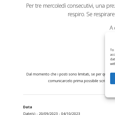
Per tre mercoledì consecutivi, una pr
respiro. Se respirar
A 
To 
acc
dat
wit
Dal momento che i posti sono limitati, se per qualche 
comunicarcelo prima possibile scrivendo a
Data
Date(s) - 20/09/2023 - 04/10/2023