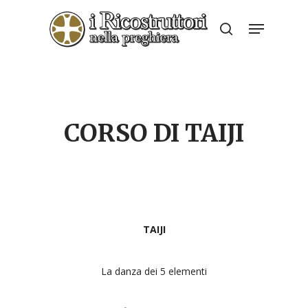
Skip
Menu
to
search
Close
main
Menu
content
CORSO DI TAIJI
TAIJI
La danza dei 5 elementi