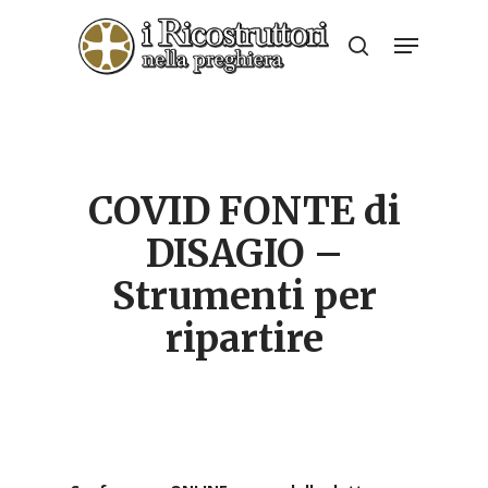
Skip
Menu
to
search
Close
main
Menu
content
COVID FONTE di
DISAGIO –
Strumenti per
ripartire