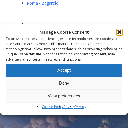
Roma - Zagarolo
Visualizzazioni :
599
Manage Cookie Consent
To provide the best experiences, we use technologies like cookies to
store and/or access device information. Consenting to these
technologies will allow us to process data such as browsing behavior or
unique IDs on this site. Not consenting or withdrawing consent, may
adversely affect certain features and functions.
Previous Post
Accept
TERAPIA della RISATA - Come
fronteggiare ansia e stress
Deny
View preferences
Cookie Policy
Privacy
Privacy