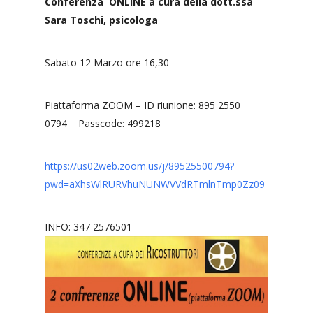
Conferenza ONLINE a cura della dott.ssa
Sara Toschi, psicologa
Sabato 12 Marzo ore 16,30
Piattaforma ZOOM – ID riunione: 895 2550
0794 Passcode: 499218
https://us02web.zoom.us/j/89525500794?
pwd=aXhsWlRURVhuNUNWVVdRTmlnTmp0Zz09
INFO: 347 2576501