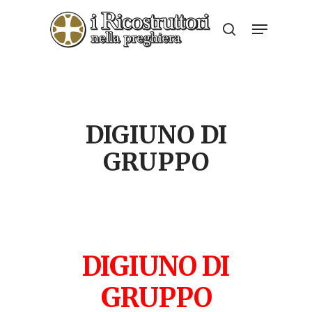
Skip
Menu
to
search
Close
main
Menu
content
DIGIUNO DI
GRUPPO
DIGIUNO DI
GRUPPO