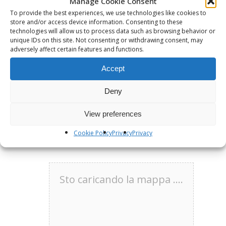
Manage Cookie Consent
e di condizioni fisiche particolari (gravidanza e
To provide the best experiences, we use technologies like cookies to
allattamento). Consultare il proprio medico e
store and/or access device information. Consenting to these
comunicare eventuali malattie e terapie
technologies will allow us to process data such as browsing behavior or
unique IDs on this site. Not consenting or withdrawing consent, may
farmacologiche in atto al medico responsabile
adversely affect certain features and functions.
del digiuno.
Accept
Deny
View preferences
Cookie Policy
Privacy
Privacy
Sto caricando la mappa ....