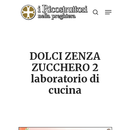
Skip
Menu
to
search
Close
main
Menu
content
DOLCI ZENZA
ZUCCHERO 2
laboratorio di
cucina