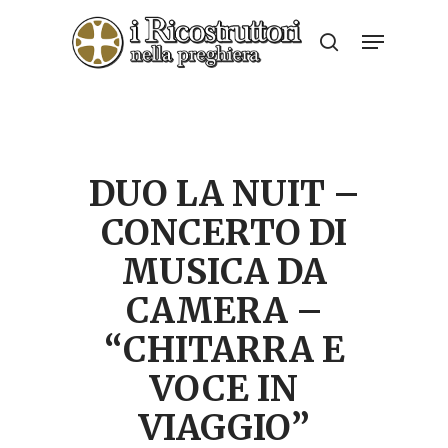
Skip
Menu
to
search
Close
main
Menu
content
DUO LA NUIT –
CONCERTO DI
MUSICA DA
CAMERA –
“CHITARRA E
VOCE IN
VIAGGIO”