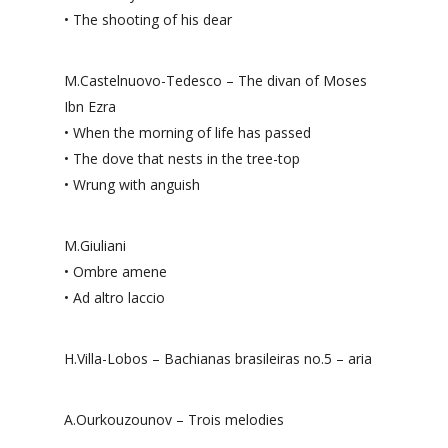
•⁠ ⁠The shooting of his dear
M.Castelnuovo-Tedesco – The divan of Moses
Ibn Ezra
•⁠ ⁠When the morning of life has passed
•⁠ ⁠The dove that nests in the tree-top
•⁠ ⁠Wrung with anguish
M.Giuliani
•⁠ ⁠Ombre amene
•⁠ ⁠Ad altro laccio
H.Villa-Lobos – Bachianas brasileiras no.5 – aria
A.Ourkouzounov – Trois melodies