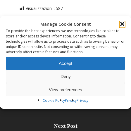
Visualizzazioni :
587
Manage Cookie Consent
To provide the best experiences, we use technologies like cookies to
store and/or access device information. Consenting to these
technologies will allow us to process data such as browsing behavior or
unique IDs on this site. Not consenting or withdrawing consent, may
adversely affect certain features and functions.
Previous Post
Attività Autunno 2019
Accept
Deny
View preferences
Cookie Policy
Privacy
Privacy
Next Post