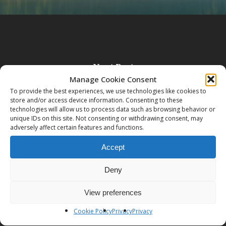
Next Post
Manage Cookie Consent
Asana Respirazione Rilassamento
To provide the best experiences, we use technologies like cookies to
store and/or access device information. Consenting to these
technologies will allow us to process data such as browsing behavior or
unique IDs on this site. Not consenting or withdrawing consent, may
adversely affect certain features and functions.
Accept
Deny
View preferences
Cookie Policy
Privacy
Privacy