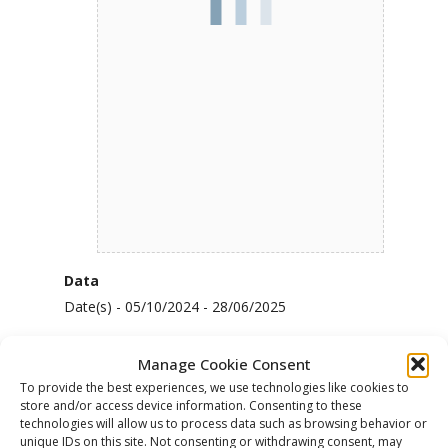
Data
Date(s) - 05/10/2024 - 28/06/2025
Manage Cookie Consent
Localitá
To provide the best experiences, we use technologies like cookies to
Cascina di San Feliciano, Zagarolo (RM)
store and/or access device information. Consenting to these
technologies will allow us to process data such as browsing behavior or
unique IDs on this site. Not consenting or withdrawing consent, may