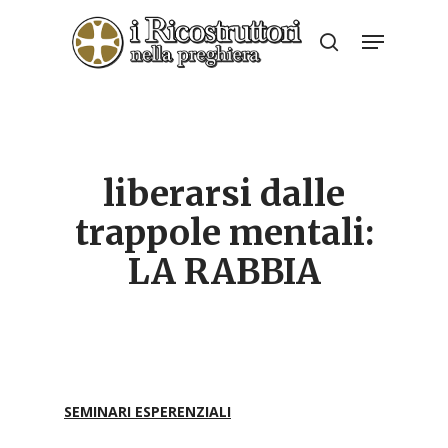
Skip
Menu
to
search
Close
main
Menu
content
liberarsi dalle
trappole mentali:
LA RABBIA
SEMINARI ESPERENZIALI