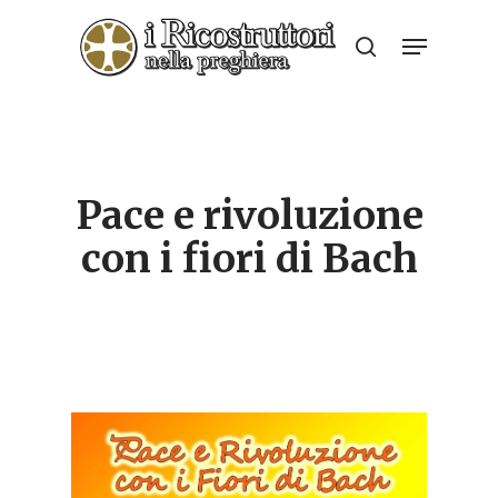
Skip
Menu
to
search
Close
main
Menu
content
Pace e rivoluzione
con i fiori di Bach