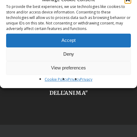
Previous Post
To provide the best experiences, we use technologies like cookies to
store and/or access device information. Consenting to these
Percorsi di Yoga: YOGA DEL MATTINO
technologies will allow us to process data such as browsing behavior or
unique IDs on this site. Not consenting or withdrawing consent, may
adversely affect certain features and functions.
Accept
Deny
View preferences
Next Post
Cookie Policy
Privacy
Privacy
INCONTRO SUL "PELLEGRINAGGIO
DELL'ANIMA"