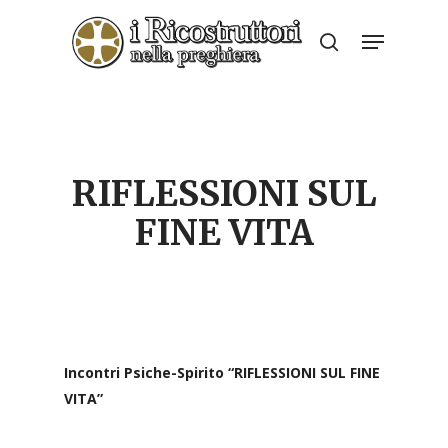
Skip
Menu
to
search
Close
main
Menu
content
RIFLESSIONI SUL
FINE VITA
Incontri
Psiche-Spirito
“RIFLESSIONI SUL FINE
VITA”