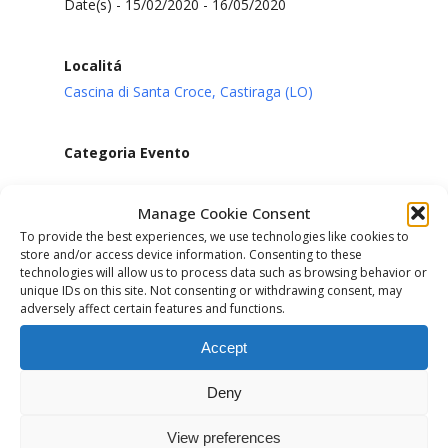
Date(s) - 15/02/2020 - 16/05/2020
Localitá
Cascina di Santa Croce, Castiraga (LO)
Categoria Evento
Manage Cookie Consent
San Croce - Castiraga
To provide the best experiences, we use technologies like cookies to
store and/or access device information. Consenting to these
technologies will allow us to process data such as browsing behavior or
Visualizzazioni :
553
unique IDs on this site. Not consenting or withdrawing consent, may
adversely affect certain features and functions.
Accept
Deny
Previous Post
View preferences