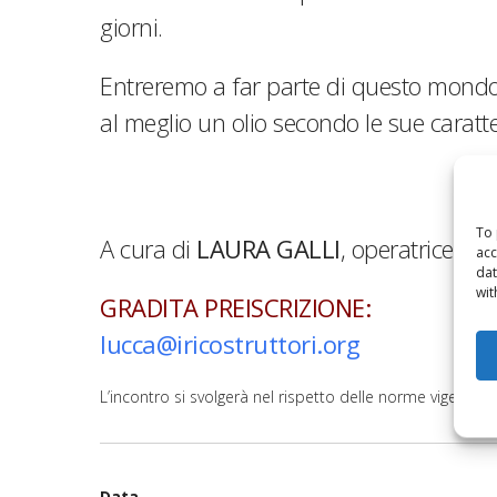
giorni.
Entreremo a far parte di questo mondo, 
al meglio un olio secondo le sue caratte
To 
A cura di
LAURA GALLI
, operatrice oli
acc
dat
wit
GRADITA
PREISCRIZIONE
:
lucca@iricostruttori.org
L’incontro si svolgerà nel rispetto delle norme vigenti.
Data