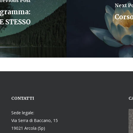
revious Post
Next P
eagramma:
Cors
E STESSO
CONTATTI
C
Sede legale:
Via Serra di Baccano, 15
19021 Arcola (Sp)