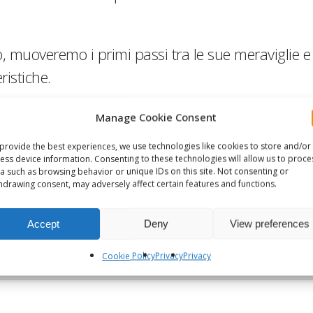
muoveremo i primi passi tra le sue meraviglie e c
ristiche.
Manage Cookie Consent
provide the best experiences, we use technologies like cookies to store and/or
stica e docente di oli essenziali, presso
Om Reson
ess device information. Consenting to these technologies will allow us to proce
a such as browsing behavior or unique IDs on this site. Not consenting or
hdrawing consent, may adversely affect certain features and functions.
Accept
Deny
View preferences
Cookie Policy
Privacy
Privacy