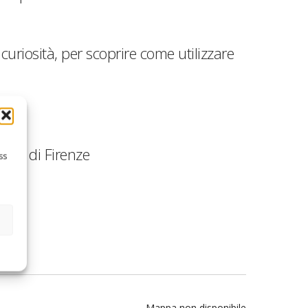
uriosità, per scoprire come utilizzare
ance
di Firenze
ss
Mappa non disponibile