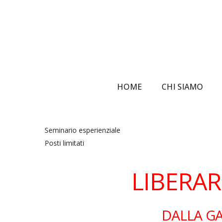
Skip
to
main
content
HOME
CHI SIAMO
Seminario esperienziale
Posti limitati
LIBERAR
DALLA GA