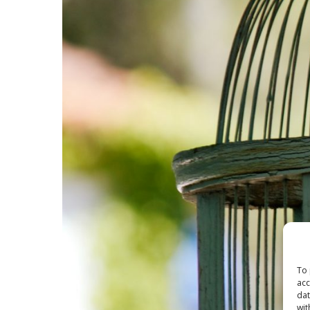
To 
acc
dat
wit