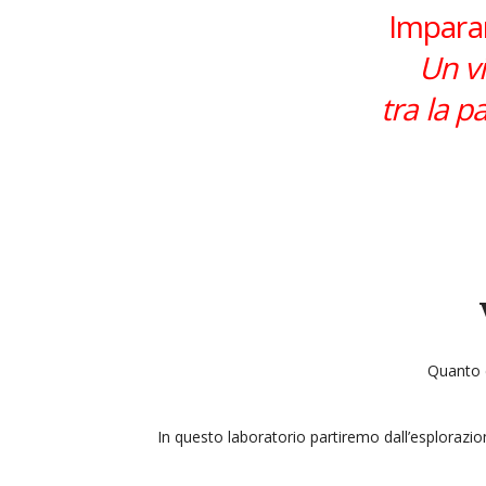
Imparar
Un vi
tra la p
Quanto c
Hit enter to search or ESC to close
In questo laboratorio partiremo dall’esplorazion