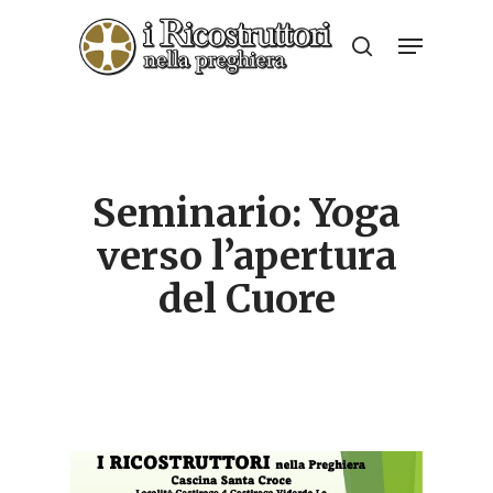
Skip
Menu
to
search
Close
main
Menu
content
Seminario: Yoga
verso l’apertura
del Cuore