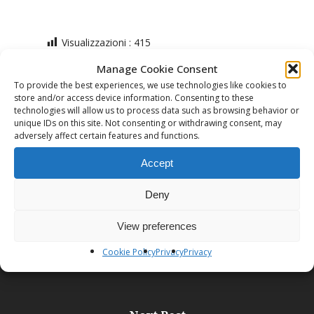
Visualizzazioni :
415
Manage Cookie Consent
To provide the best experiences, we use technologies like cookies to
store and/or access device information. Consenting to these
technologies will allow us to process data such as browsing behavior or
unique IDs on this site. Not consenting or withdrawing consent, may
adversely affect certain features and functions.
Previous Post
Conferenza: La Spiritualita' puo' essere
Accept
Respiro Quotidiano ?
Deny
View preferences
Cookie Policy
Privacy
Privacy