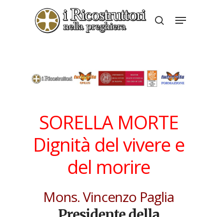
Skip
Menu
to
search
Close
main
Menu
content
SORELLA MORTE
Dignità del vivere e
del morire
Mons. Vincenzo Paglia
Presidente della