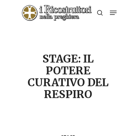
Skip
Menu
to
search
Close
main
Menu
content
STAGE: IL
POTERE
CURATIVO DEL
RESPIRO