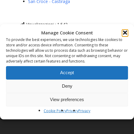
San Croce - Castiraga
Visualizzazioni :
1.543
Manage Cookie Consent
To provide the best experiences, we use technologies like cookies to
store and/or access device information. Consenting to these
technologies will allow us to process data such as browsing behavior or
unique IDs on this site. Not consenting or withdrawing consent, may
adversely affect certain features and functions.
Previous Post
Accept
CORSO DI MEDITAZIONE
Deny
View preferences
Cookie Policy
Privacy
Privacy