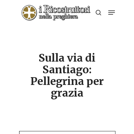
Skip
Menu
to
search
Close
main
Menu
content
Sulla via di
Santiago:
Pellegrina per
grazia