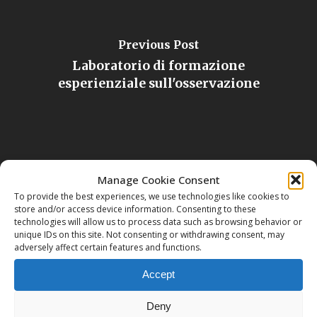
Previous Post
Laboratorio di formazione
esperienziale sull'osservazione
Manage Cookie Consent
To provide the best experiences, we use technologies like cookies to
store and/or access device information. Consenting to these
Next Post
technologies will allow us to process data such as browsing behavior or
Presentazione del Libro "LA SCENA DEL
unique IDs on this site. Not consenting or withdrawing consent, may
adversely affect certain features and functions.
MONDO IN CONTROLUCE" di Valter
Cherubini
Accept
Deny