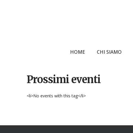
Skip
to
main
content
HOME
CHI SIAMO
Prossimi eventi
Hit enter to search or ESC to close
<li>No events with this tag</li>