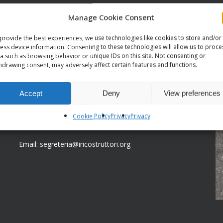
Manage Cookie Consent
CONTATTI
C
provide the best experiences, we use technologies like cookies to store and/or
ess device information. Consenting to these technologies will allow us to proce
a such as browsing behavior or unique IDs on this site. Not consenting or
Sede legale:
hdrawing consent, may adversely affect certain features and functions.
Via Serra di Baccano, 15
19021 Arcola (Sp)
Accept
Deny
View preferences
Sede centrale:
Via Bardonecchia, 77/16
Cookie Policy
Privacy
Privacy
10139 Torino (TO)
Email: segreteria@iricostruttori.org