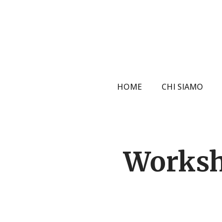
Skip
to
main
content
HOME
CHI SIAMO
Worksh