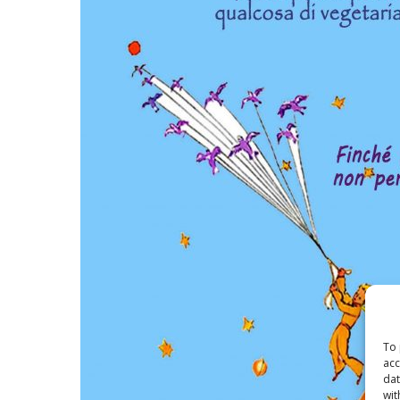
To 
acc
dat
wit