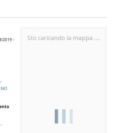
Sto caricando la mappa ....
4/2019 -
,
e NO
ento
-