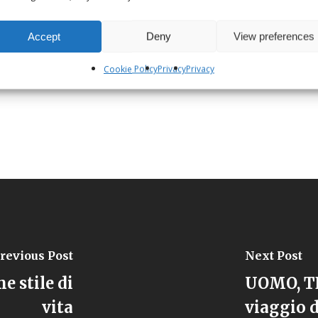
Accept
Deny
View preferences
Cookie Policy
Privacy
Privacy
revious Post
Next Post
e stile di
UOMO, TE
vita
viaggio d