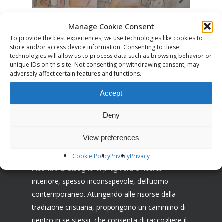
Manage Cookie Consent
To provide the best experiences, we use technologies like cookies to
store and/or access device information. Consenting to these
technologies will allow us to process data such as browsing behavior or
unique IDs on this site. Not consenting or withdrawing consent, may
adversely affect certain features and functions.
Accept
Deny
Associazione I Ricostruttori nella preghiera
View preferences
La Missione dei Ricostruttori nella preghiera è
farsi testimoni di una cristianità capace di venire
Cookie Policy
Privacy
Privacy
incontro al bisogno di preghiera e ricerca
interiore, spesso inconsapevole, dell’uomo
contemporaneo. Attingendo alle risorse della
tradizione cristiana, propongono un cammino di
rientro in se stessi, che consenta di raccogliere il