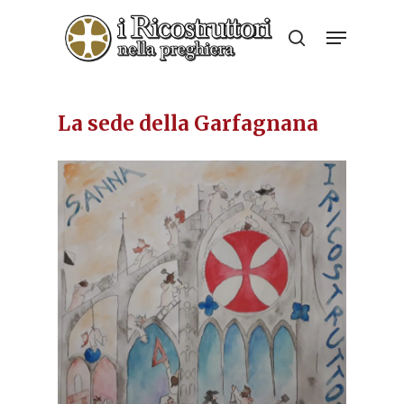
Skip
Menu
to
search
Close
main
Menu
content
La sede della Garfagnana