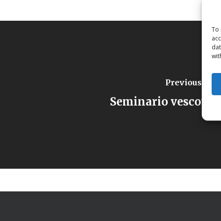
To 
acc
dat
wit
Previous Pos
Seminario vescovil