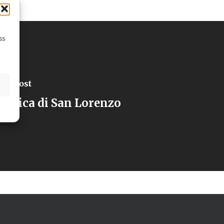
ss
xt Post
asilica di San Lorenzo