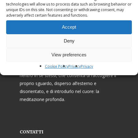
technologies will allow us to process data such as browsing behavior or
unique IDs on this site. Not consenting or withdrawing consent, may
adversely affect certain features and functions.
Associazione I Ricostruttori nella preghiera
La Missione dei Ricostruttori nella preghiera è
Accept
farsi testimoni di una cristianità capace di venire
Deny
incontro al bisogno di preghiera e ricerca
interiore, spesso inconsapevole, dell’uomo
View preferences
contemporaneo. Attingendo alle risorse della
Cookie Policy
Privacy
Privacy
tradizione cristiana, propongono un cammino di
rientro in se stessi, che consenta di raccogliere il
proprio sguardo, disperso all’esterno e
disorientato, e di introdurlo nel cuore: la
meditazione profonda.
CONTATTI