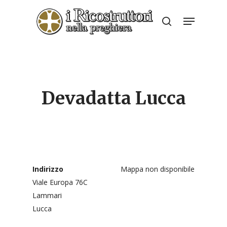
Skip
Menu
to
search
Close
main
Menu
content
Devadatta Lucca
Indirizzo
Mappa non disponibile
Viale Europa 76C
Lammari
Lucca