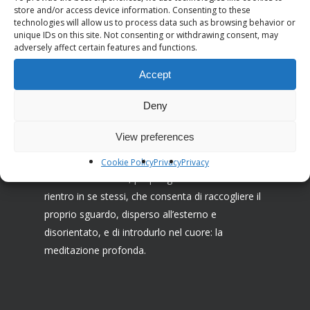
store and/or access device information. Consenting to these
technologies will allow us to process data such as browsing behavior or
unique IDs on this site. Not consenting or withdrawing consent, may
adversely affect certain features and functions.
Associazione I Ricostruttori nella preghiera
Accept
La Missione dei Ricostruttori nella preghiera è
Deny
farsi testimoni di una cristianità capace di venire
incontro al bisogno di preghiera e ricerca
View preferences
interiore, spesso inconsapevole, dell’uomo
contemporaneo. Attingendo alle risorse della
Cookie Policy
Privacy
Privacy
tradizione cristiana, propongono un cammino di
rientro in se stessi, che consenta di raccogliere il
proprio sguardo, disperso all’esterno e
disorientato, e di introdurlo nel cuore: la
meditazione profonda.