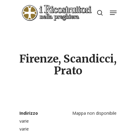
Skip
Menu
to
search
Close
main
Menu
content
Firenze, Scandicci,
Prato
Indirizzo
Mappa non disponibile
varie
varie