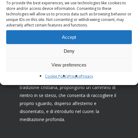
To provide the best experiences, we use technologies like cookies to
store and/or access device information. Consenting to these
technologies will allow us to process data such as browsing behavior or
unique IDs on this site. Not consenting or withdrawing consent, may
adversely affect certain features and functions.
Associazione I Ricostruttori nella preghiera
Accept
La Missione dei Ricostruttori nella preghiera è
Deny
farsi testimoni di una cristianità capace di venire
incontro al bisogno di preghiera e ricerca
View preferences
interiore, spesso inconsapevole, dell’uomo
Cookie Policy
Privacy
Privacy
contemporaneo. Attingendo alle risorse della
tradizione cristiana, propongono un cammino di
rientro in se stessi, che consenta di raccogliere il
proprio sguardo, disperso all’esterno e
disorientato, e di introdurlo nel cuore: la
meditazione profonda.