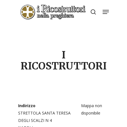
Skip
Menu
to
search
Close
main
Menu
content
I
RICOSTRUTTORI
Indirizzo
Mappa non
STRETTOLA SANTA TERESA
disponibile
DEGLI SCALZI N 4