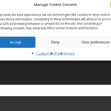
Manage Cookie Consent
provide the best experiences, we use technologies like cookies to store and/or
ess device information. Consenting to these technologies will allow us to proce
a such as browsing behavior or unique IDs on this site. Not consenting or
hdrawing consent, may adversely affect certain features and functions.
Post
Accept
Deny
View preferences
rdo
Cookie Policy
Privacy
Privacy