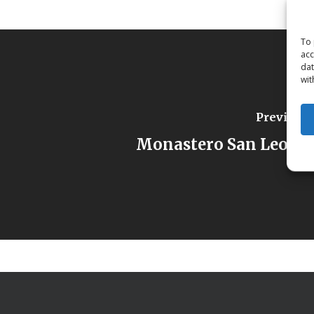
To 
acc
dat
wit
Previous 
Monastero San Leona