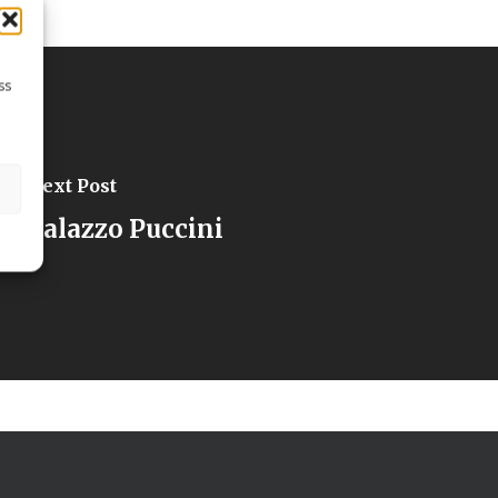
ss
Next Post
Palazzo Puccini